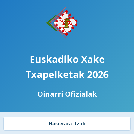
Euskadiko Xake
Txapelketak 2026
Oinarri Ofizialak
Hasierara itzuli