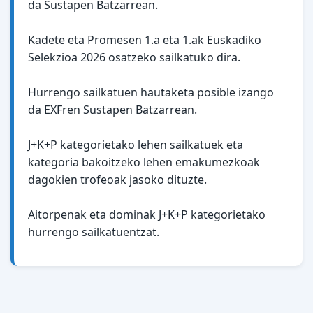
da Sustapen Batzarrean.
Kadete eta Promesen 1.a eta 1.ak Euskadiko
Selekzioa 2026 osatzeko sailkatuko dira.
Hurrengo sailkatuen hautaketa posible izango
da EXFren Sustapen Batzarrean.
J+K+P kategorietako lehen sailkatuek eta
kategoria bakoitzeko lehen emakumezkoak
dagokien trofeoak jasoko dituzte.
Aitorpenak eta dominak J+K+P kategorietako
hurrengo sailkatuentzat.