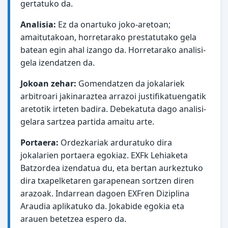
gertatuko da.
Analisia:
Ez da onartuko joko-aretoan;
amaitutakoan, horretarako prestatutako gela
batean egin ahal izango da. Horretarako analisi-
gela izendatzen da.
Jokoan zehar:
Gomendatzen da jokalariek
arbitroari jakinaraztea arrazoi justifikatuengatik
aretotik irteten badira. Debekatuta dago analisi-
gelara sartzea partida amaitu arte.
Portaera:
Ordezkariak arduratuko dira
jokalarien portaera egokiaz. EXFk Lehiaketa
Batzordea izendatua du, eta bertan aurkeztuko
dira txapelketaren garapenean sortzen diren
arazoak. Indarrean dagoen EXFren Diziplina
Araudia aplikatuko da. Jokabide egokia eta
arauen betetzea espero da.