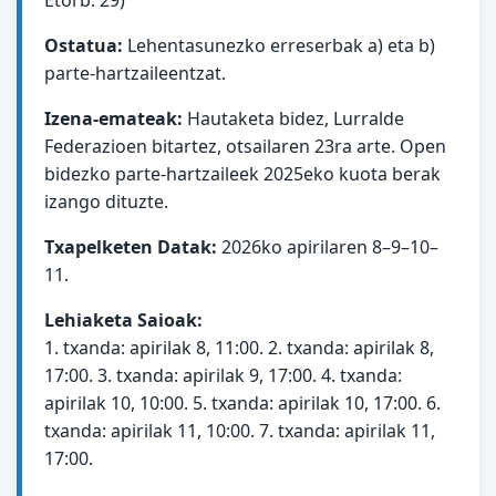
Ostatua:
Lehentasunezko erreserbak a) eta b)
parte-hartzaileentzat.
Izena-emateak:
Hautaketa bidez, Lurralde
Federazioen bitartez, otsailaren 23ra arte. Open
bidezko parte-hartzaileek 2025eko kuota berak
izango dituzte.
Txapelketen Datak:
2026ko apirilaren 8–9–10–
11.
Lehiaketa Saioak:
1. txanda: apirilak 8, 11:00. 2. txanda: apirilak 8,
17:00. 3. txanda: apirilak 9, 17:00. 4. txanda:
apirilak 10, 10:00. 5. txanda: apirilak 10, 17:00. 6.
txanda: apirilak 11, 10:00. 7. txanda: apirilak 11,
17:00.