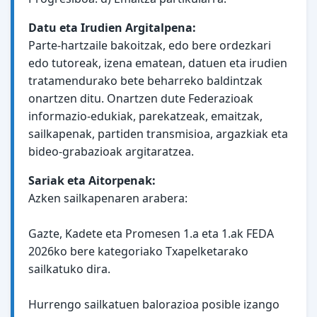
Datu eta Irudien Argitalpena:
Parte-hartzaile bakoitzak, edo bere ordezkari
edo tutoreak, izena ematean, datuen eta irudien
tratamendurako bete beharreko baldintzak
onartzen ditu. Onartzen dute Federazioak
informazio-edukiak, parekatzeak, emaitzak,
sailkapenak, partiden transmisioa, argazkiak eta
bideo-grabazioak argitaratzea.
Sariak eta Aitorpenak:
Azken sailkapenaren arabera:
Gazte, Kadete eta Promesen 1.a eta 1.ak FEDA
2026ko bere kategoriako Txapelketarako
sailkatuko dira.
Hurrengo sailkatuen balorazioa posible izango