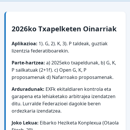
2026ko Txapelketen Oinarriak
Aplikazioa:
1). G, 2). K, 3). P taldeak, guztiak
lizentzia federatiboarekin.
Parte-hartzea:
a) 2025eko txapeldunak, b) G, K,
P sailkatuak (2+1f). c) Open G, K, P
proposamenak d) Nafarroako proposamenak.
Arduradunak:
EXFk ekitaldiaren kontrola eta
garapena eta lehiaketako arbitrajea izendatzen
ditu. Lurralde Federazioei dagokie beren
ordezkaria izendatzea.
Joko Lekua:
Eibarko Heziketa Konplexua (Otaola
Etorb. 29)