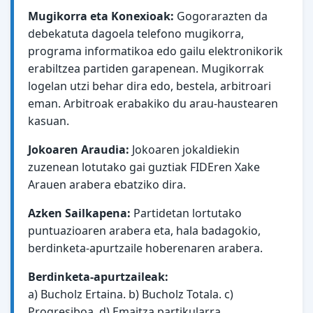
Mugikorra eta Konexioak:
Gogorarazten da
debekatuta dagoela telefono mugikorra,
programa informatikoa edo gailu elektronikorik
erabiltzea partiden garapenean. Mugikorrak
logelan utzi behar dira edo, bestela, arbitroari
eman. Arbitroak erabakiko du arau-haustearen
kasuan.
Jokoaren Araudia:
Jokoaren jokaldiekin
zuzenean lotutako gai guztiak FIDEren Xake
Arauen arabera ebatziko dira.
Azken Sailkapena:
Partidetan lortutako
puntuazioaren arabera eta, hala badagokio,
berdinketa-apurtzaile hoberenaren arabera.
Berdinketa-apurtzaileak:
a) Bucholz Ertaina. b) Bucholz Totala. c)
Progresiboa. d) Emaitza partikularra.